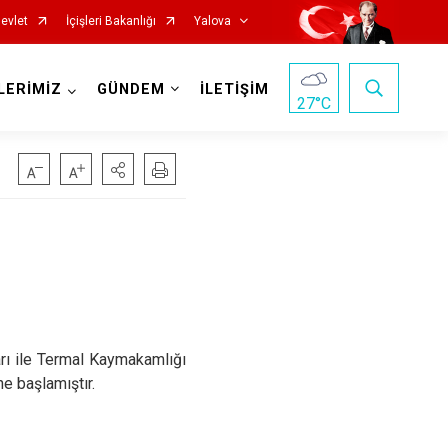
evlet
İçişleri Bakanlığı
Yalova
LERİMİZ
GÜNDEM
İLETİŞİM
27
°C
rı ile Termal Kaymakamlığı
e başlamıştır.