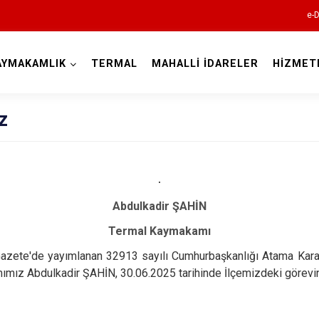
e-D
AYMAKAMLIK
TERMAL
MAHALLİ İDARELER
HİZMET
Yalova
z
Abdulkadir ŞAHİN
Termal Kaymakamı
Altınova
Gazete'de yayımlanan 32913 sayılı Cumhurbaşkanlığı Atama Kara
Armutlu
mız Abdulkadir ŞAHİN, 30.06.2025 tarihinde İlçemizdeki görevin
Çiftlikköy